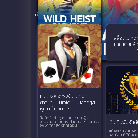
ทำไมต้องเล่นเว็บเรา
สล็อตแตกง่
มาก เติมหลั
แ
เว็บตรงคงกระพัน เปิดมา
ยาวนาน มั่นใจได้ ไม่มีบล็อกยูส
ผู้เล่นจำนวนมาก
ลิขสิทธิแท้จากต่างประเทศ ผู้เล่น
เว็บเดิมพันอันดั
จำนวนมาก มั่นคง ฝากน้อยถอนเยอะ
อัพเดทค่ายดังทุกเดือน
สมัครเว็บพนันออนไ
ออนไลน์ ที่ดีที่ส