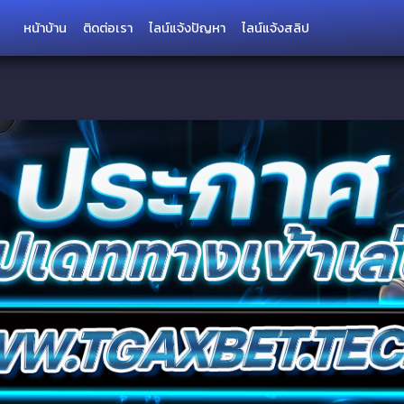
หน้าบ้าน
ติดต่อเรา
ไลน์แจ้งปัญหา
ไลน์แจ้งสลิป
าวสาร
ไม่รับข่าวสาร