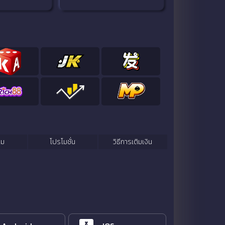
าม
โปรโมชั่น
วิธีการเติมเงิน