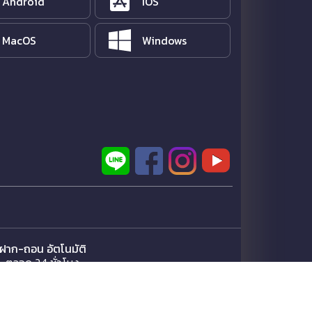
Android
IOS
MacOS
Windows
ฝาก-ถอน อัตโนมัติ
ตลอด 24 ชั่วโมง