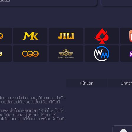
รวดเร็ว
หน้าแรก
บทคว
แบบมากกว่า 13 ค่ายคาสิโน แนวหน้าทั่ว
อัตโนมัติ ถอนไม่อั้น 1 วินาทีทันที.
ดเพลินใจได้ตลอดเวลา 24 ชั่วโมง ได้ทั้ง
พร้อมมีทีมงานคอยให้รอคำปรึกษาแก้
ด้ง่ายดายไม่กี่ขั้นตอน พร้อมรับสิทธิ