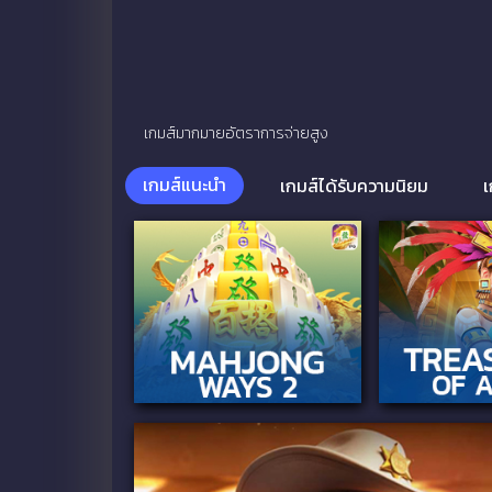
เกมส์มากมายอัตราการจ่ายสูง
เกมส์แนะนำ
เกมส์ได้รับความนิยม
เ